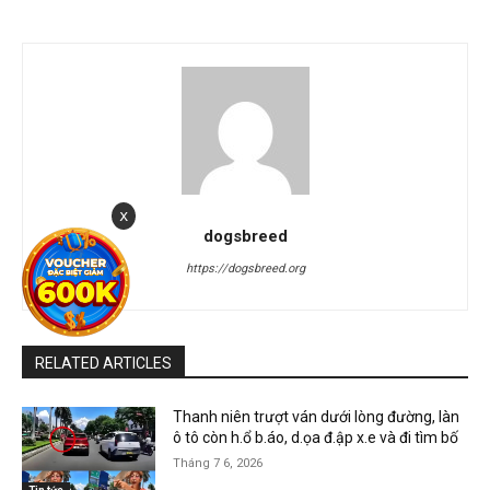
x
dogsbreed
https://dogsbreed.org
RELATED ARTICLES
Thanh niên trượt ván dưới lòng đường, làn
ô tô còn h.ổ b.áo, d.ọa đ.ập x.e và đi tìm bố
Tháng 7 6, 2026