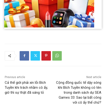
giám sát. Lệnh cấm này cũng khiến Hồng không thể tham dự
các giải bóng chuyền quốc nội trong màu áo CLB chủ quản.
Sự nghiệp của Hồng với thể thao coi như đã chấm dứt vì
nguyên nhân không đến từ cô.
Previous article
Next article
Cả thế giới phải xin lỗi Bích
Cộng đồng quốc tế dậy sóng
Tuyền khi trách nhầm cô ấy,
khi Bích Tuyền không có tên
giờ thì sự thật đã sáng tỏ
trong danh sách dự SEA
Games 33: Sao lại bất công
với cô ấy thế chứ?