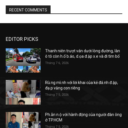
RECENT COMMENTS
EDITOR PICKS
Thanh niên trượt ván dưới lòng đường, làn
ô tô còn h.ổ b.áo, d.ọa đ.ập x.e và đi tìm bố
Tháng 7 6, 2026
Rù.ng mì.nh với lời khai của kẻ đá.nh đ.ập,
đạ.p văng con riêng
Tháng 7 5, 2026
Ph.ẫn n.ộ với hành động của người đàn ông
ở TP.HCM
Tháng 7 5, 2026