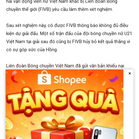
hai vận động viên nữ Việt Nam khác bị Liên đoàn Bóng
chuyền thế giới (FIVB) yêu cầu làm thêm xét nghiệm.
Sau xét nghiệm này, cô được FIVB thông báo không đủ điều
kiện dự giải đấu. Một số trận đấu của đội bóng chuyền nữ U21
Việt Nam tại giải sau đó cũng bị FIVB hủy bỏ kết quả thắng vì
có sự góp sức của Hồng.
Liên đoàn Bóng chuyền Việt Nam đã gửi văn bản khiếu nại
×
quyết định xử phạt của FIVB. VFV cho biết trước khi giải đấu
diễn ra và cả đến thời điểm này, FIVB không hề đưa ra bất cứ
yêu cầu nào về việc xét nghiệm như trên đối với các vận động
viên trong đó có Hồng. Các yêu cầu kiểm tra phát sinh của
FIVB đã gây ảnh hưởng đối với tinh thần, thể chất của vận
động viên và làm ảnh hưởng đến bóng chuyền Việt Nam.
Dù vậy đến nay FIVB vẫn cấm Đặng Thị Hồng tham gia thi đấu
bóng chuyền trong hệ thống giải do FIVB điều hành, tổ chức,