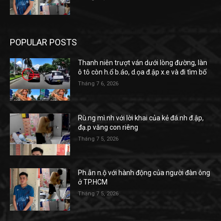
POPULAR POSTS
Thanh niên trượt ván dưới lòng đường, làn
ô tô còn h.ổ b.áo, d.ọa đ.ập x.e và đi tìm bố
Tháng 7 6, 2026
Rù.ng mì.nh với lời khai của kẻ đá.nh đ.ập,
đạ.p văng con riêng
Tháng 7 5, 2026
Ph.ẫn n.ộ với hành động của người đàn ông
ở TP.HCM
Tháng 7 5, 2026