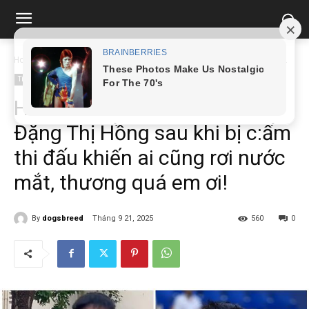
Home
Tin tức
Hình ảnh mới nhất của VĐV Đặng Thị Hồng sau khi bị...
Tin tức
Hình ảnh mới nhất của VĐV
Đặng Thị Hồng sau khi bị c:ấm
thi đấu khiến ai cũng rơi nước
mắt, thương quá em ơi!
By
dogsbreed
Tháng 9 21, 2025
560
0