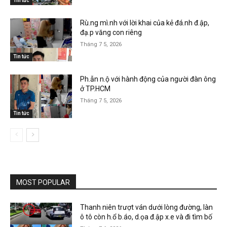
Tin tức
Rù.ng mì.nh với lời khai của kẻ đá.nh đ.ập,
đạ.p văng con riêng
Tháng 7 5, 2026
Tin tức
Ph.ẫn n.ộ với hành động của người đàn ông
ở TP.HCM
Tháng 7 5, 2026
Tin tức
MOST POPULAR
Thanh niên trượt ván dưới lòng đường, làn
ô tô còn h.ổ b.áo, d.ọa đ.ập x.e và đi tìm bố